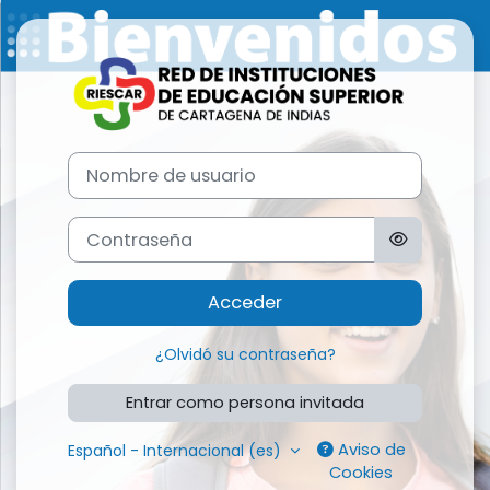
Salta al contenido principal
Entrar a Lms R
Nombre de usuario
Contraseña
Acceder
¿Olvidó su contraseña?
Entrar como persona invitada
Aviso de
Español - Internacional ‎(es)‎
Cookies